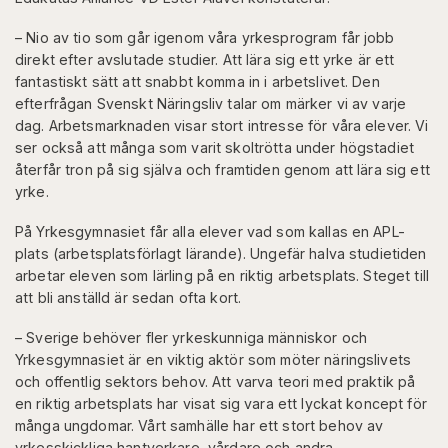
– Nio av tio som går igenom våra yrkesprogram får jobb
direkt efter avslutade studier. Att lära sig ett yrke är ett
fantastiskt sätt att snabbt komma in i arbetslivet. Den
efterfrågan Svenskt Näringsliv talar om märker vi av varje
dag. Arbetsmarknaden visar stort intresse för våra elever. Vi
ser också att många som varit skoltrötta under högstadiet
återfår tron på sig själva och framtiden genom att lära sig ett
yrke.
På Yrkesgymnasiet får alla elever vad som kallas en APL-
plats (arbetsplatsförlagt lärande). Ungefär halva studietiden
arbetar eleven som lärling på en riktig arbetsplats. Steget till
att bli anställd är sedan ofta kort.
– Sverige behöver fler yrkeskunniga människor och
Yrkesgymnasiet är en viktig aktör som möter näringslivets
och offentlig sektors behov. Att varva teori med praktik på
en riktig arbetsplats har visat sig vara ett lyckat koncept för
många ungdomar. Vårt samhälle har ett stort behov av
yrkesskickliga hantverkare, vårdare och andra