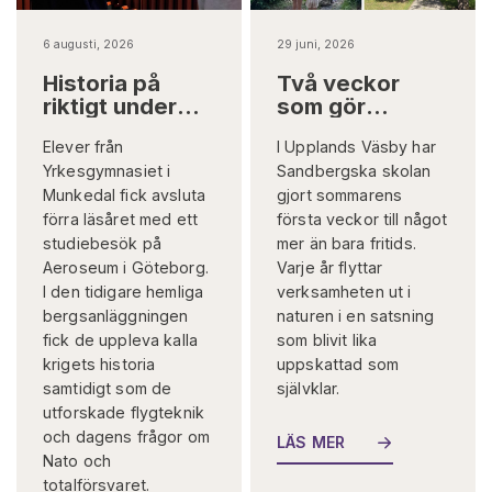
6 augusti, 2026
29 juni, 2026
Historia på
Två veckor
riktigt under
som gör
jord
skillnad på
Elever från
I Upplands Väsby har
riktigt
Yrkesgymnasiet i
Sandbergska skolan
Munkedal fick avsluta
gjort sommarens
förra läsåret med ett
första veckor till något
studiebesök på
mer än bara fritids.
Aeroseum i Göteborg.
Varje år flyttar
I den tidigare hemliga
verksamheten ut i
bergsanläggningen
naturen i en satsning
fick de uppleva kalla
som blivit lika
krigets historia
uppskattad som
samtidigt som de
självklar.
utforskade flygteknik
och dagens frågor om
LÄS MER
Nato och
totalförsvaret.