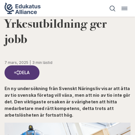
Öppn
Hoppa
navig
till
Yrkesutbildning ger
innehåll
jobb
7 mars, 2025
3 min lästid
DELA
En ny undersökning från Svenskt Näringsliv visar att åtta
av tio svenska företag vill växa, men att nio av tio inte gör
det. Den viktigaste orsaken är svårigheten att hitta
medarbetare med rätt kompetens, detta trots att
arbetslösheten är fortsatt hög.