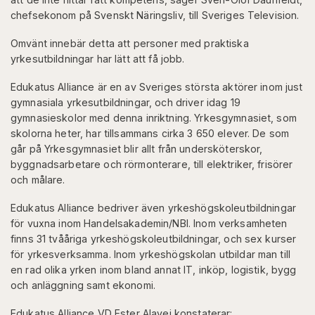
chefsekonom på Svenskt Näringsliv, till Sveriges Television.
Omvänt innebär detta att personer med praktiska
yrkesutbildningar har lätt att få jobb.
Edukatus Alliance är en av Sveriges största aktörer inom just
gymnasiala yrkesutbildningar, och driver idag 19
gymnasieskolor med denna inriktning. Yrkesgymnasiet, som
skolorna heter, har tillsammans cirka 3 650 elever. De som
går på Yrkesgymnasiet blir allt från undersköterskor,
byggnadsarbetare och rörmonterare, till elektriker, frisörer
och målare.
Edukatus Alliance bedriver även yrkeshögskoleutbildningar
för vuxna inom Handelsakademin/NBI. Inom verksamheten
finns 31 tvååriga yrkeshögskoleutbildningar, och sex kurser
för yrkesverksamma. Inom yrkeshögskolan utbildar man till
en rad olika yrken inom bland annat IT, inköp, logistik, bygg
och anläggning samt ekonomi.
Edukatus Alliance VD Ester Alavei konstaterar: