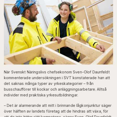
När Svenskt Näringslivs chefsekonom Sven-Olof Daunfeldt
kommenterade undersökningen i SVT konstaterade han att
det saknas många typer av yrkeskategorier – från
busschaufförer till kockar och anläggningsarbetare. Alltså
individer med praktiska yrkesutbildningar.
– Det är alarmerande att mitt i brinnande lågkonjunktur säger
över hälften av landets företag att de hindras att växa, för
att de inte hittar rätt kompetens, säger Sven-Olof Daunfeldt,