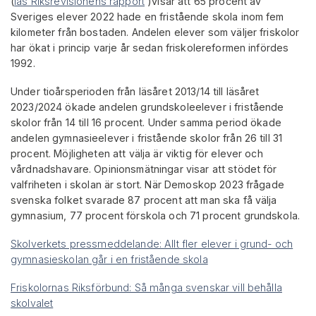
(
läs Riksrevisionens rapport
)visar att 65 procent av
Sveriges elever 2022 hade en fristående skola inom fem
kilometer från bostaden. Andelen elever som väljer friskolor
har ökat i princip varje år sedan friskolereformen infördes
1992.
Under tioårsperioden från läsåret 2013/14 till läsåret
2023/2024 ökade andelen grundskoleelever i fristående
skolor från 14 till 16 procent. Under samma period ökade
andelen gymnasieelever i fristående skolor från 26 till 31
procent. Möjligheten att välja är viktig för elever och
vårdnadshavare. Opinionsmätningar visar att stödet för
valfriheten i skolan är stort. När Demoskop 2023 frågade
svenska folket svarade 87 procent att man ska få välja
gymnasium, 77 procent förskola och 71 procent grundskola.
Skolverkets pressmeddelande: Allt fler elever i grund- och
gymnasieskolan går i en fristående skola
Friskolornas Riksförbund: Så många svenskar vill behålla
skolvalet