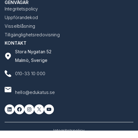
GENVÄGAR
Integritetspolicy
Uppförandekod
Visselblåsning
Tillgänglighetsredovisning
KONTAKT
Stora Nygatan 52
Malmö, Sverige
010-33 10 000
hello@edukatus.se
LinkedIn
Facebook
Instagram
X
YouTube
Integritetspolicy