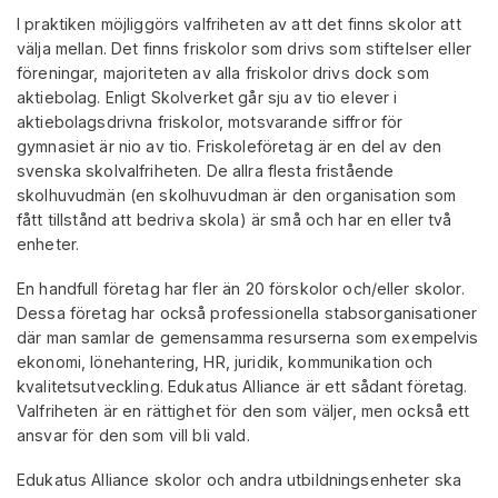
I praktiken möjliggörs valfriheten av att det finns skolor att
välja mellan. Det finns friskolor som drivs som stiftelser eller
föreningar, majoriteten av alla friskolor drivs dock som
aktiebolag. Enligt Skolverket går sju av tio elever i
aktiebolagsdrivna friskolor, motsvarande siffror för
gymnasiet är nio av tio. Friskoleföretag är en del av den
svenska skolvalfriheten. De allra flesta fristående
skolhuvudmän (en skolhuvudman är den organisation som
fått tillstånd att bedriva skola) är små och har en eller två
enheter.
En handfull företag har fler än 20 förskolor och/eller skolor.
Dessa företag har också professionella stabsorganisationer
där man samlar de gemensamma resurserna som exempelvis
ekonomi, lönehantering, HR, juridik, kommunikation och
kvalitetsutveckling. Edukatus Alliance är ett sådant företag.
Valfriheten är en rättighet för den som väljer, men också ett
ansvar för den som vill bli vald.
Edukatus Alliance skolor och andra utbildningsenheter ska