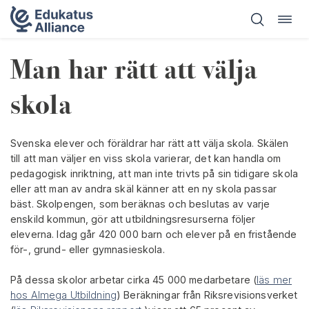
Öppn
Hoppa
navig
till
innehåll
Man har rätt att välja
skola
Svenska elever och föräldrar har rätt att välja skola. Skälen
till att man väljer en viss skola varierar, det kan handla om
pedagogisk inriktning, att man inte trivts på sin tidigare skola
eller att man av andra skäl känner att en ny skola passar
bäst. Skolpengen, som beräknas och beslutas av varje
enskild kommun, gör att utbildningsresurserna följer
eleverna. Idag går 420 000 barn och elever på en fristående
för-, grund- eller gymnasieskola.
På dessa skolor arbetar cirka 45 000 medarbetare (
läs mer
hos Almega Utbildning
) Beräkningar från Riksrevisionsverket