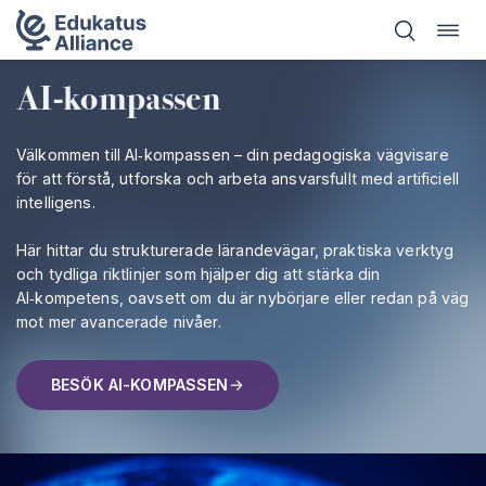
Öppn
Hoppa
navig
till
innehåll
AI-kompassen
Välkommen till AI‑kompassen – din pedagogiska vägvisare
för att förstå, utforska och arbeta ansvarsfullt med artificiell
intelligens.
Här hittar du strukturerade lärandevägar, praktiska verktyg
och tydliga riktlinjer som hjälper dig att stärka din
AI‑kompetens, oavsett om du är nybörjare eller redan på väg
mot mer avancerade nivåer.
BESÖK AI-KOMPASSEN