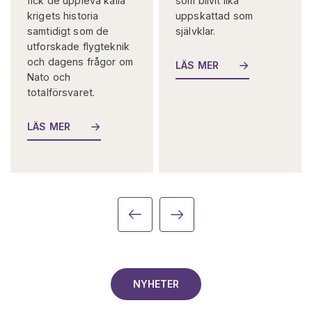
fick de uppleva kalla
som blivit lika
krigets historia
uppskattad som
samtidigt som de
självklar.
utforskade flygteknik
och dagens frågor om
LÄS MER
Nato och
totalförsvaret.
LÄS MER
NYHETER