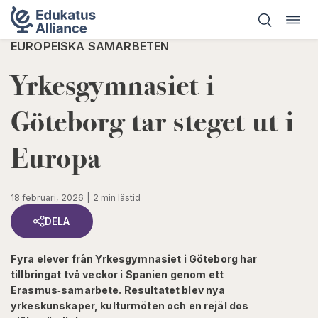
Öppn
Hoppa
navig
till
EUROPEISKA SAMARBETEN
innehåll
Yrkes­gymnasiet i
Göteborg tar steget ut i
Europa
18 februari, 2026
2 min lästid
DELA
Fyra elever från Yrkesgymnasiet i Göteborg har
tillbringat två veckor i Spanien genom ett
Erasmus‑samarbete. Resultatet blev nya
yrkeskunskaper, kulturmöten och en rejäl dos