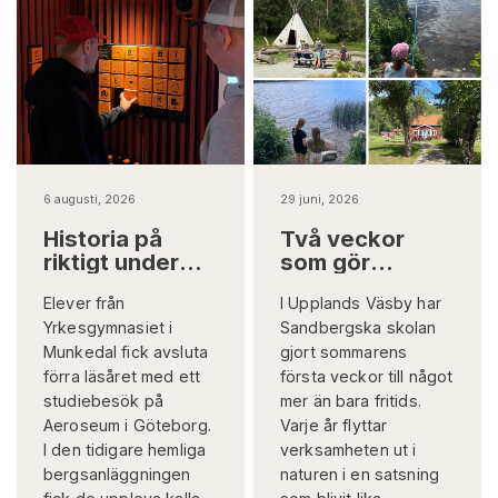
6 augusti, 2026
29 juni, 2026
Historia på
Två veckor
riktigt under
som gör
jord
skillnad på
Elever från
I Upplands Väsby har
riktigt
Yrkesgymnasiet i
Sandbergska skolan
Munkedal fick avsluta
gjort sommarens
förra läsåret med ett
första veckor till något
studiebesök på
mer än bara fritids.
Aeroseum i Göteborg.
Varje år flyttar
I den tidigare hemliga
verksamheten ut i
bergsanläggningen
naturen i en satsning