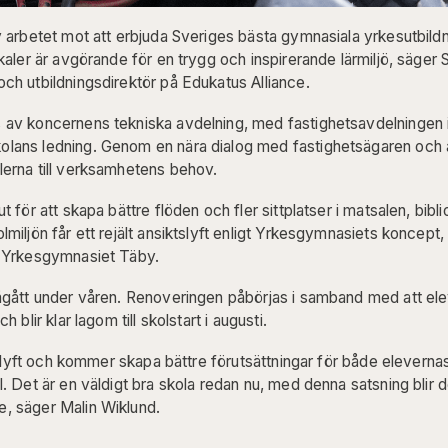
v arbetet mot att erbjuda Sveriges bästa gymnasiala yrkesutbild
okaler är avgörande för en trygg och inspirerande lärmiljö, säger
ch utbildningsdirektör på Edukatus Alliance.
av koncernens tekniska avdelning, med fastighetsavdelningen i 
lans ledning. Genom en nära dialog med fastighetsägaren och 
lerna till verksamhetens behov.
t för att skapa bättre flöden och fler sittplatser i matsalen, bi
miljön får ett rejält ansiktslyft enligt Yrkesgymnasiets koncept,
å Yrkesgymnasiet Täby.
pågått under våren. Renoveringen påbörjas i samband med att el
h blir klar lagom till skolstart i augusti.
ält lyft och kommer skapa bättre förutsättningar för både eleverna
l. Det är en väldigt bra skola redan nu, med denna satsning blir 
, säger Malin Wiklund.