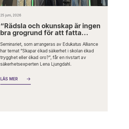
25 juni, 2026
“Rädsla och okunskap är ingen
Al
bra grogrund för att fatta
sä
beslut”
tr
Seminariet, som arrangeras av Edukatus Alliance
Edu
har temat ”Skapar ökad säkerhet i skolan ökad
Alm
trygghet eller ökad oro?”, får en rivstart av
säk
säkerhetsexperten Lena Ljungdahl.
utg
upp
exp
LÄS MER
säk
LÄ