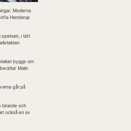
ningar. Moderna
 Sofia Henderup
spetsen, i tätt
arkitekten
blioteket byggs om
 berättar Malin
everna går på
s lärande och
det också en av