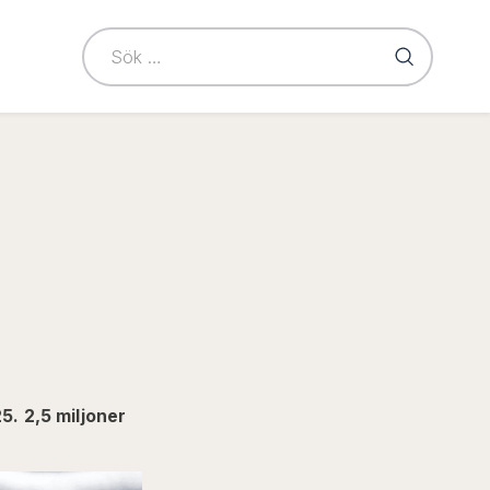
le
takt"
u
5. 2,5 miljoner