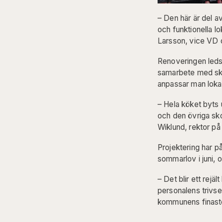
– Den här är del a
och funktionella l
Larsson, vice VD o
Renoveringen leds 
samarbete med sko
anpassar man loka
– Hela köket byts u
och den övriga skol
Wiklund, rektor p
Projektering har 
sommarlov i juni, oc
– Det blir ett rej
personalens trivse
kommunens finaste