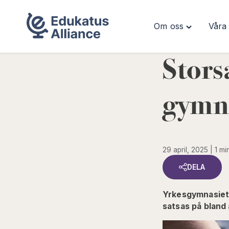
Om oss
Våra 
Hoppa
Toggle
till
"Om
innehåll
oss"
Stors
menu
gymna
29 april, 2025
1 mi
DELA
Yrkesgymnasiet T
satsas på bland 