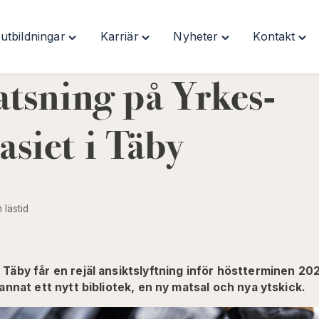
utbildningar
Karriär
Nyheter
Kontakt
Toggle
Toggle
Toggle
Togg
"Våra
"Karriär"
"Nyheter"
"Kon
utbildningar"
menu
menu
men
atsning på Yrkes­
menu
siet i Täby
n lästid
äby får en rejäl ansiktslyftning inför höstterminen 202
annat ett nytt bibliotek, en ny matsal och nya ytskick.