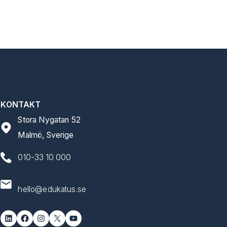
KONTAKT
Stora Nygatan 52
Malmö, Sverige
010-33 10 000
hello@edukatus.se
LinkedIn
Facebook
Instagram
X
YouTube