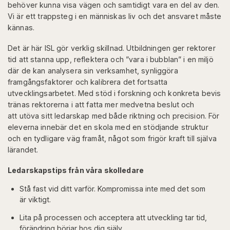
behöver kunna visa vägen och samtidigt vara en del av den.
Vi är ett trappsteg i en människas liv och det ansvaret måste
kännas.
Det är här ISL gör verklig skillnad. Utbildningen ger rektorer
tid att stanna upp, reflektera och ”vara i bubblan” i en miljö
där de kan analysera sin verksamhet, synliggöra
framgångsfaktorer och kalibrera det fortsatta
utvecklingsarbetet. Med stöd i forskning och konkreta bevis
tränas rektorerna i att fatta mer medvetna beslut och
att utöva sitt ledarskap med både riktning och precision. För
eleverna innebär det en skola med en stödjande struktur
och en tydligare väg framåt, något som frigör kraft till själva
lärandet.
Ledarskapstips från våra skolledare
Stå fast vid ditt varför. Kompromissa inte med det som
är viktigt.
Lita på processen och acceptera att utveckling tar tid,
förändring börjar hos dig själv.