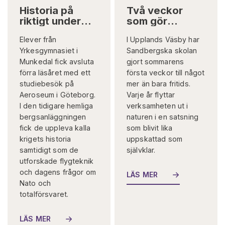
Historia på
Två veckor
riktigt under
som gör
jord
skillnad på
Elever från
I Upplands Väsby har
riktigt
Yrkesgymnasiet i
Sandbergska skolan
Munkedal fick avsluta
gjort sommarens
förra läsåret med ett
första veckor till något
studiebesök på
mer än bara fritids.
Aeroseum i Göteborg.
Varje år flyttar
I den tidigare hemliga
verksamheten ut i
bergsanläggningen
naturen i en satsning
fick de uppleva kalla
som blivit lika
krigets historia
uppskattad som
samtidigt som de
självklar.
utforskade flygteknik
och dagens frågor om
LÄS MER
Nato och
totalförsvaret.
LÄS MER