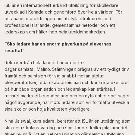
ISL är en internationellt erkänd utbildning för skolledare,
utvecklad i Kanada och genomförd över hela världen. För
oss handlar utbildningen om att fylla strukturen med
professionellt lärande, gemensamma metoder och ett
ledarskap som håller ihop hela utbildningskedjan.
”Skolledare har en enorm påverkan på elevernas
resultat”
Rektorer från hela landet har under tre
dagar samlats i Malmö. Stämningen präglas av ett tydligt driv
framåt och samtalen rör sig snabbt mellan stolta
elevberättelser, ledarskapsdilemman och konkreta exempel
på hur både organisation och ledarskap kan stärkas. I
rummet märks ett engagemang och en nyfikenhet som säger
något avgörande, här möts ledare som vill fortsätta utveckla
sina skolor och höja kvaliteten ytterligare.
Nina Jaiswal, kursledare, berättar att ISL är en utbildning som
ska ner i skolans vardag och som tar det kollegiala lärandet
till en ny nivå. Att en hel organisation går samma utbildning