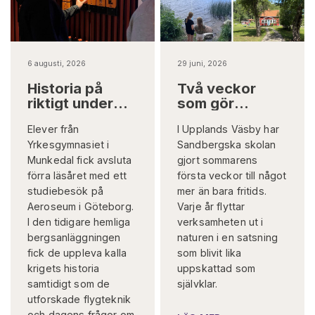
6 augusti, 2026
29 juni, 2026
Historia på
Två veckor
riktigt under
som gör
jord
skillnad på
Elever från
I Upplands Väsby har
riktigt
Yrkesgymnasiet i
Sandbergska skolan
Munkedal fick avsluta
gjort sommarens
förra läsåret med ett
första veckor till något
studiebesök på
mer än bara fritids.
Aeroseum i Göteborg.
Varje år flyttar
I den tidigare hemliga
verksamheten ut i
bergsanläggningen
naturen i en satsning
fick de uppleva kalla
som blivit lika
krigets historia
uppskattad som
samtidigt som de
självklar.
utforskade flygteknik
och dagens frågor om