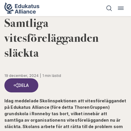
Öppn
Hoppa
navig
till
Samtliga
innehåll
vitesförelägganden
släckta
19 december, 2024
1 min lästid
DELA
Idag meddelade Skolinspektionen att vitesföreläggandet
på Edukatus Alliance (före detta ThorenGruppen)
grundskola i Ronneby tas bort, vilket innebär att
samtliga av organisationens vitesförelägganden nu är
släckta. Skolans arbete för att rätta till de problem som