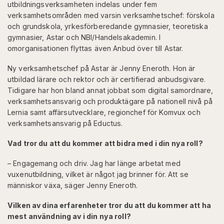
utbildningsverksamheten indelas under fem
verksamhetsområden med varsin verksamhetschef: förskola
och grundskola, yrkesförberedande gymnasier, teoretiska
gymnasier, Astar och NBI/Handelsakademin. I
omorganisationen flyttas även Anbud över till Astar.
Ny verksamhetschef på Astar är Jenny Eneroth. Hon är
utbildad lärare och rektor och är certifierad anbudsgivare.
Tidigare har hon bland annat jobbat som digital samordnare,
verksamhetsansvarig och produktägare på nationell nivå på
Lernia samt affärsutvecklare, regionchef för Komvux och
verksamhetsansvarig på Eductus.
Vad tror du att du kommer att bidra med i din nya roll?
– Engagemang och driv. Jag har länge arbetat med
vuxenutbildning, vilket är något jag brinner för. Att se
människor växa, säger Jenny Eneroth.
Vilken av dina erfarenheter tror du att du kommer att ha
mest användning av i din nya roll?