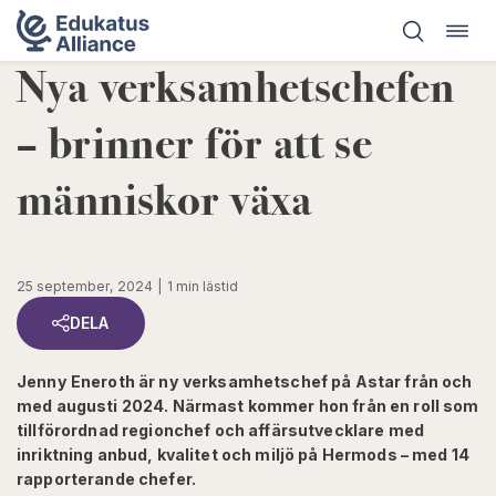
Öppn
Hoppa
navig
till
Nya verksamhetschefen
innehåll
– brinner för att se
människor växa
25 september, 2024
1 min lästid
DELA
Jenny Eneroth är ny verksamhetschef på Astar från och
med augusti 2024. Närmast kommer hon från en roll som
tillförordnad regionchef och affärsutvecklare med
inriktning anbud, kvalitet och miljö på Hermods – med 14
rapporterande chefer.