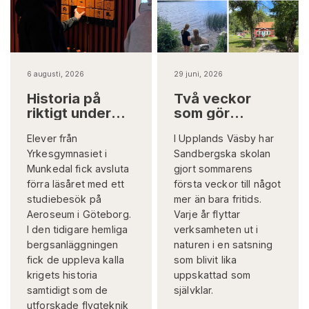
6 augusti, 2026
29 juni, 2026
Historia på
Två veckor
riktigt under
som gör
jord
skillnad på
Elever från
I Upplands Väsby har
riktigt
Yrkesgymnasiet i
Sandbergska skolan
Munkedal fick avsluta
gjort sommarens
förra läsåret med ett
första veckor till något
studiebesök på
mer än bara fritids.
Aeroseum i Göteborg.
Varje år flyttar
I den tidigare hemliga
verksamheten ut i
bergsanläggningen
naturen i en satsning
fick de uppleva kalla
som blivit lika
krigets historia
uppskattad som
samtidigt som de
självklar.
utforskade flygteknik