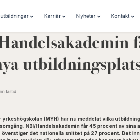
utbildningar
Karriär
Nyheter
Kontakt
Toggle
Toggle
Toggle
Togg
"Våra
"Karriär"
"Nyheter"
"Kon
utbildningar"
menu
menu
men
Handelsakademin f
menu
ya utbildningsplat
min lästid
 yrkeshögskolan (MYH) har nu meddelat vilka utbildninga
somgång. NBI/Handelsakademin får 45 procent av sina 
 överstiger det nationella snittet på 27 procent. Det i