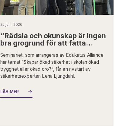
25 juni, 2026
“Rädsla och okunskap är ingen
Al
bra grogrund för att fatta
sä
beslut”
tr
Seminariet, som arrangeras av Edukatus Alliance
Edu
har temat ”Skapar ökad säkerhet i skolan ökad
Alm
trygghet eller ökad oro?”, får en rivstart av
säk
säkerhetsexperten Lena Ljungdahl.
utg
upp
exp
LÄS MER
säk
LÄ