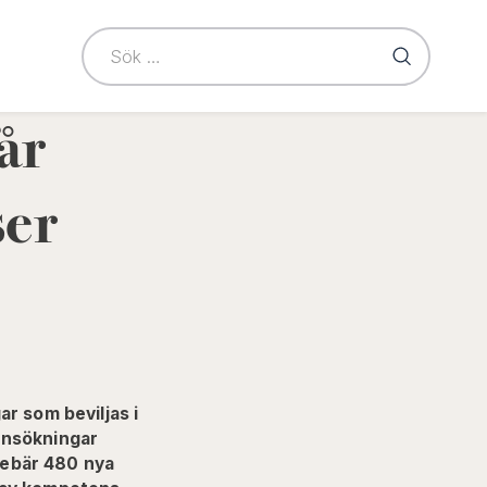
le
takt"
u
år
ser
r som beviljas i
ansökningar
nnebär 480 nya