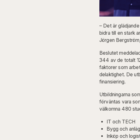
– Det är glädjande 
bidra till en star
Jörgen Bergström
Beslutet meddelade
344 av de totalt 
faktorer som arbe
delaktighet. De ut
finansiering.
Utbildningarna som
förväntas vara so
välkomna 480 stud
IT och TECH
Bygg och anläg
Inköp och logist