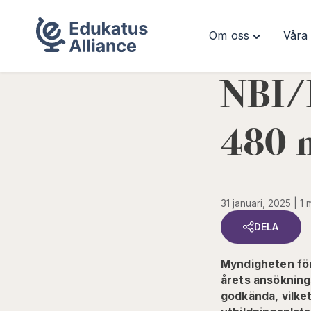
Om oss
Våra 
Hoppa
Toggle
till
"Om
innehåll
oss"
NBI/
menu
480 n
31 januari, 2025
1 
DELA
Myndigheten för
årets ansökning
godkända, vilket