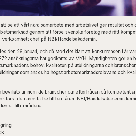
att se att vårt nära samarbete med arbetslivet ger resultat och a
k arbetsmarknad genom att förse svenska företag med rätt kompe
, verksamhetschef på NBI/Handelsakademin.
s den 29 januari, och då stod det klart att konkurrensen i år var
1272 ansökningarna har godkänts av MYH. Myndigheten gör en b
tsmarknadens behov, kvaliteten på utbildningarna och bransche
bildningar som anses ha högst arbetsmarknadsrelevans och kvali
 beviljats är inom de branscher där efterfrågan på kompetent ar
m störst de närmsta tre till fem åren. NBI/Handelsakademin ko
enter till områdena:
gning
ik