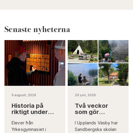
Senaste nyheterna
6 augusti, 2026
29 juni, 2026
Historia på
Två veckor
riktigt under
som gör
jord
skillnad på
Elever från
I Upplands Väsby har
riktigt
Yrkesgymnasiet i
Sandbergska skolan