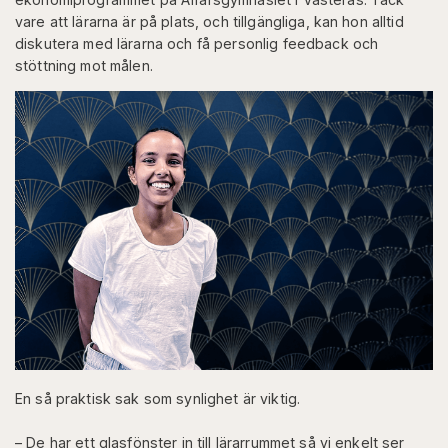
vare att lärarna är på plats, och tillgängliga, kan hon alltid
diskutera med lärarna och få personlig feedback och
stöttning mot målen.
En så praktisk sak som synlighet är viktig.
– De har ett glasfönster in till lärarrummet så vi enkelt ser