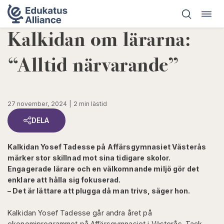
Öppn
Hoppa
navig
till
Kalkidan om lärarna:
innehåll
“Alltid närvarande”
27 november, 2024
2 min lästid
DELA
Kalkidan Yosef Tadesse på Affärsgymnasiet Västerås
märker stor skillnad mot sina tidigare skolor.
Engagerade lärare och en välkomnande miljö gör det
enklare att hålla sig fokuserad.
– Det är lättare att plugga då man trivs, säger hon.
Kalkidan Yosef Tadesse går andra året på
ekonomiprogrammet på Affärsgymnasiet i Västerås. Tack