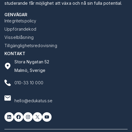
studerande får möjlighet att växa och nå sin fulla potential.
GENVÄGAR
Integritetspolicy
Uppförandekod
Visselblåsning
Tillgänglighetsredovisning
KONTAKT
Stora Nygatan 52
Malmö, Sverige
010-33 10 000
hello@edukatus.se
LinkedIn
Facebook
Instagram
X
YouTube