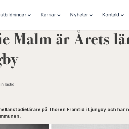
utbildningar
Karriär
Nyheter
Kontakt
Toggle
Toggle
Toggle
Togg
"Våra
"Karriär"
"Nyheter"
"Kon
utbildningar"
menu
menu
men
e Malm är Årets lär
menu
gby
in lästid
ellanstadielärare på Thoren Framtid i Ljungby och har n
kommunen.