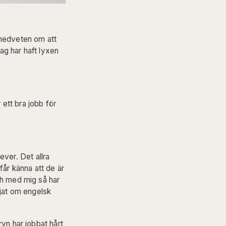
 medveten om att
ag har haft lyxen
 ett bra jobb för
lever. Det allra
 får känna att de är
ch med mig så har
 tjat om engelsk
ryn har jobbat hårt