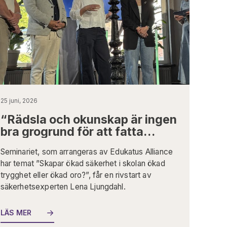
25 juni, 2026
“Rädsla och okunskap är ingen
Al
bra grogrund för att fatta
sä
beslut”
tr
Seminariet, som arrangeras av Edukatus Alliance
Edu
har temat ”Skapar ökad säkerhet i skolan ökad
Alm
trygghet eller ökad oro?”, får en rivstart av
säk
säkerhetsexperten Lena Ljungdahl.
utg
upp
exp
LÄS MER
säk