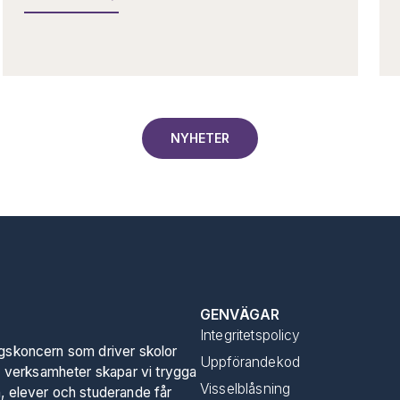
NYHETER
GENVÄGAR
Integritetspolicy
ngskoncern som driver skolor
Uppförandekod
 verksamheter skapar vi trygga
Visselblåsning
n, elever och studerande får