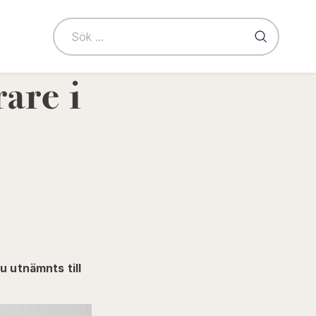
le
takt"
u
are i
u utnämnts till