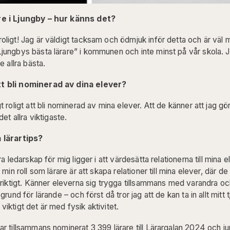
re i Ljungby – hur känns det?
oligt! Jag är väldigt tacksam och ödmjuk inför detta och är väl
jungbys bästa lärare” i kommunen och inte minst på vår skola. J
e allra bästa.
t bli nominerad av dina elever?
t roligt att bli nominerad av mina elever. Att de känner att jag gör
det allra viktigaste.
 lärartips?
ra ledarskap för mig ligger i att värdesätta relationerna till mina e
 min roll som lärare är att skapa relationer till mina elever, där de
å riktigt. Känner eleverna sig trygga tillsammans med varandra o
 grund för lärande – och först då tror jag att de kan ta in allt mitt
iktigt det är med fysik aktivitet.
ar tillsammans nominerat 3 399 lärare till Lärargalan 2024 och ju