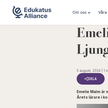
Om oss
Våra 
Hoppa
Toggle
till
"Om
innehåll
oss"
Emeli
menu
Ljun
5 augusti, 2024
1 m
DELA
Emelie Malm är m
Årets lärare i 