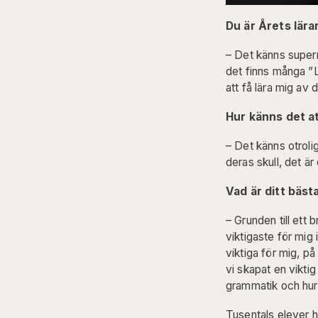
Du är Årets lära
– Det känns superr
det finns många ”L
att få lära mig av d
Hur känns det at
– Det känns otrolig
deras skull, det är 
Vad är ditt bästa
– Grunden till ett b
viktigaste för mig i
viktiga för mig, p
vi skapat en viktig
grammatik och hur v
Tusentals elever h