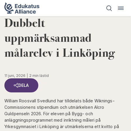
Öppn
Hoppa
navig
till
Dubbelt
innehåll
uppmärksammad
målarelev i Linköping
11 juni, 2026
2 min lästid
DELA
William Roosvall Svedlund har tilldelats både Wiknings-
Commissionens stipendium och utmärkelsen Alcro
Guldpenseln 2026. För eleven på Bygg- och
anläggningsprogrammet med inriktning måleri på
Yrkesgymnasiet i Linköping är utmärkelserna ett kvitto på