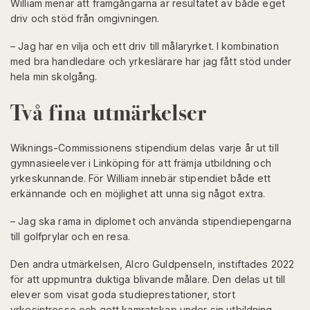
William menar att framgångarna är resultatet av både eget
driv och stöd från omgivningen.
– Jag har en vilja och ett driv till målaryrket. I kombination
med bra handledare och yrkeslärare har jag fått stöd under
hela min skolgång.
Två fina utmärkelser
Wiknings-Commissionens stipendium delas varje år ut till
gymnasieelever i Linköping för att främja utbildning och
yrkeskunnande. För William innebär stipendiet både ett
erkännande och en möjlighet att unna sig något extra.
– Jag ska rama in diplomet och använda stipendiepengarna
till golfprylar och en resa.
Den andra utmärkelsen, Alcro Guldpenseln, instiftades 2022
för att uppmuntra duktiga blivande målare. Den delas ut till
elever som visat goda studieprestationer, stort
yrkesintresse och gott kamratskap under sin utbildning.