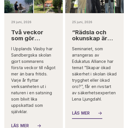
29 juni, 2026
25 juni, 2026
Två veckor
“Rädsla och
som gör
okunskap är
skillnad på
ingen bra
I Upplands Väsby har
Seminariet, som
riktigt
grogrund för
Sandbergska skolan
att fatta
arrangeras av
beslut”
gjort sommarens
Edukatus Alliance har
första veckor till något
temat ”Skapar ökad
mer än bara fritids.
säkerhet i skolan ökad
Varje år flyttar
trygghet eller ökad
verksamheten ut i
oro?”, får en rivstart
naturen i en satsning
av säkerhetsexperten
som blivit lika
Lena Ljungdahl.
uppskattad som
självklar.
LÄS MER
LÄS MER