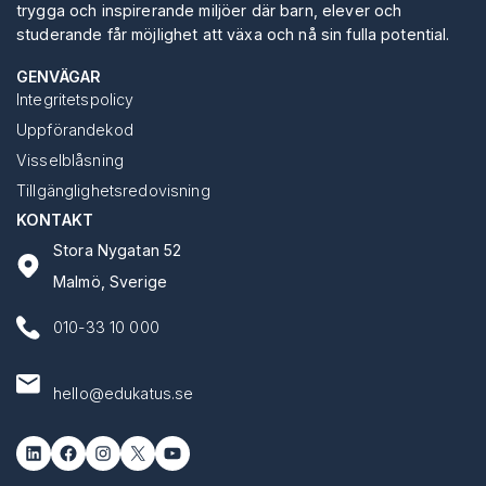
trygga och inspirerande miljöer där barn, elever och
studerande får möjlighet att växa och nå sin fulla potential.
GENVÄGAR
Integritetspolicy
Uppförandekod
Visselblåsning
Tillgänglighetsredovisning
KONTAKT
Stora Nygatan 52
Malmö, Sverige
010-33 10 000
hello@edukatus.se
LinkedIn
Facebook
Instagram
X
YouTube