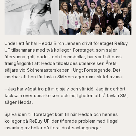
Under ett år har Hedda Birch Jensen drivit företaget ReBuy
UF tillsammans med två kollegor. Företaget, som säljer
återvunna golf, padel- och tennisbollar, har varit så pass
framgångsrikt att Hedda tilldelades utmärkelsen Årets
säljare vid Skånemästerskapen i Ungt Företagande. Det
innebär att hon får tävla i SM som äger rum i slutet av maj.
– Jag har vågat tro på mig själv och vår idé. Jag är oerhört
tacksam över utmärkelsen och möjligheten att få tävla i SM,
säger Hedda.
Själva idén till företaget kom till när Hedda och hennes
kollegor på ReBuy UF identifierade problem med illegal
insamling av bollar på flera idrottsanläggningar.