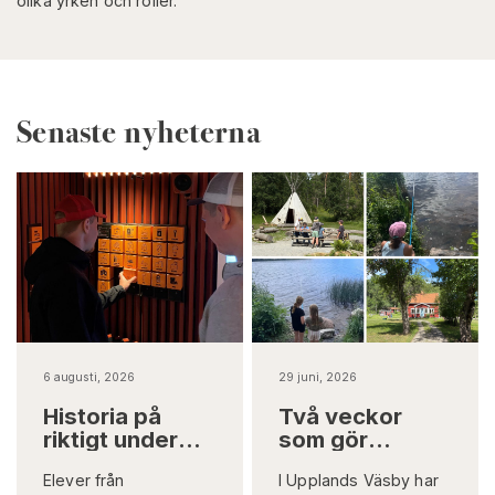
olika yrken och roller.
Senaste nyheterna
6 augusti, 2026
29 juni, 2026
Historia på
Två veckor
riktigt under
som gör
jord
skillnad på
Elever från
I Upplands Väsby har
riktigt