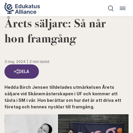
Öppn
Hoppa
navig
till
Årets säljare: Så når
innehåll
hon framgång
3 maj, 2024
2 min lästid
DELA
Hedda Birch Jensen tilldelades utmärkelsen Årets
säljare vid Skånemästerskapen i UF och kommer att
tävla i SM i vår. Hon berättar om hur det är att driva ett
företag och hennes nycklar till framgång.