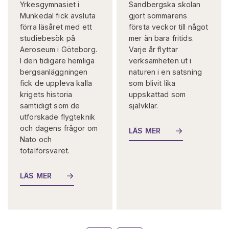
Yrkesgymnasiet i
Sandbergska skolan
Munkedal fick avsluta
gjort sommarens
förra läsåret med ett
första veckor till något
studiebesök på
mer än bara fritids.
Aeroseum i Göteborg.
Varje år flyttar
I den tidigare hemliga
verksamheten ut i
bergsanläggningen
naturen i en satsning
fick de uppleva kalla
som blivit lika
krigets historia
uppskattad som
samtidigt som de
självklar.
utforskade flygteknik
och dagens frågor om
LÄS MER
Nato och
totalförsvaret.
LÄS MER