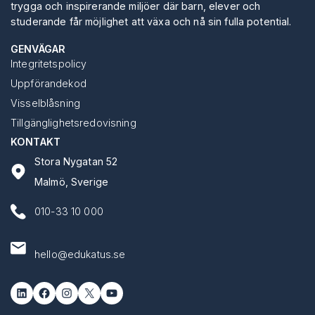
trygga och inspirerande miljöer där barn, elever och
studerande får möjlighet att växa och nå sin fulla potential.
GENVÄGAR
Integritetspolicy
Uppförandekod
Visselblåsning
Tillgänglighetsredovisning
KONTAKT
Stora Nygatan 52
Malmö, Sverige
010-33 10 000
hello@edukatus.se
LinkedIn
Facebook
Instagram
X
YouTube