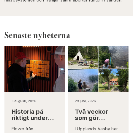
Senaste nyheterna
6 augusti, 2026
29 juni, 2026
Historia på
Två veckor
riktigt under
som gör
jord
skillnad på
Elever från
I Upplands Väsby har
riktigt