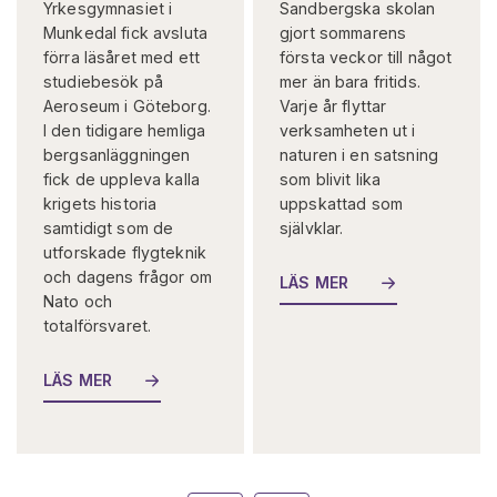
Yrkesgymnasiet i
Sandbergska skolan
Munkedal fick avsluta
gjort sommarens
förra läsåret med ett
första veckor till något
studiebesök på
mer än bara fritids.
Aeroseum i Göteborg.
Varje år flyttar
I den tidigare hemliga
verksamheten ut i
bergsanläggningen
naturen i en satsning
fick de uppleva kalla
som blivit lika
krigets historia
uppskattad som
samtidigt som de
självklar.
utforskade flygteknik
och dagens frågor om
LÄS MER
Nato och
totalförsvaret.
LÄS MER