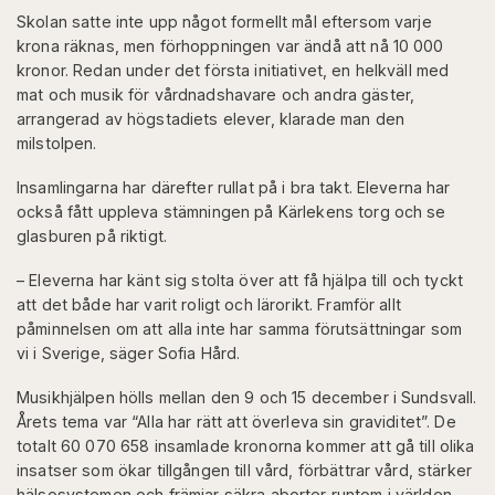
Skolan satte inte upp något formellt mål eftersom varje
krona räknas, men förhoppningen var ändå att nå 10 000
kronor. Redan under det första initiativet, en helkväll med
mat och musik för vårdnadshavare och andra gäster,
arrangerad av högstadiets elever, klarade man den
milstolpen.
Insamlingarna har därefter rullat på i bra takt. Eleverna har
också fått uppleva stämningen på Kärlekens torg och se
glasburen på riktigt.
– Eleverna har känt sig stolta över att få hjälpa till och tyckt
att det både har varit roligt och lärorikt. Framför allt
påminnelsen om att alla inte har samma förutsättningar som
vi i Sverige, säger Sofia Hård.
Musikhjälpen hölls mellan den 9 och 15 december i Sundsvall.
Årets tema var “Alla har rätt att överleva sin graviditet”. De
totalt 60 070 658 insamlade kronorna kommer att gå till olika
insatser som ökar tillgången till vård, förbättrar vård, stärker
hälsosystemen och främjar säkra aborter runtom i världen.